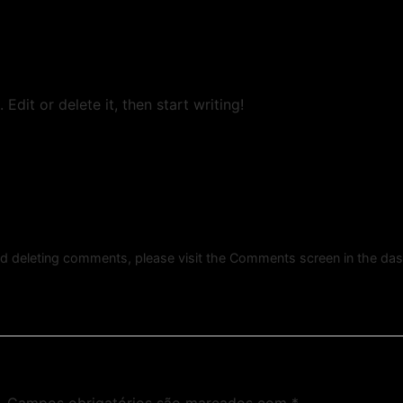
Edit or delete it, then start writing!
and deleting comments, please visit the Comments screen in the da