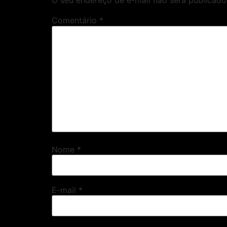
O seu endereço de e-mail não será publicado
Comentário
*
Nome
*
E-mail
*